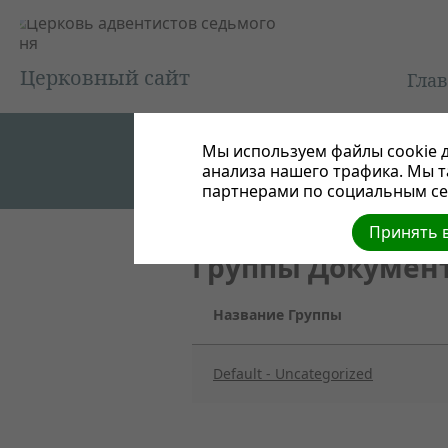
Церковный сайт
Гла
Мы используем файлы cookie д
анализа нашего трафика. Мы 
партнерами по социальным сет
Принять в
Группы Докумен
Название Группы
Default - Uncategorized