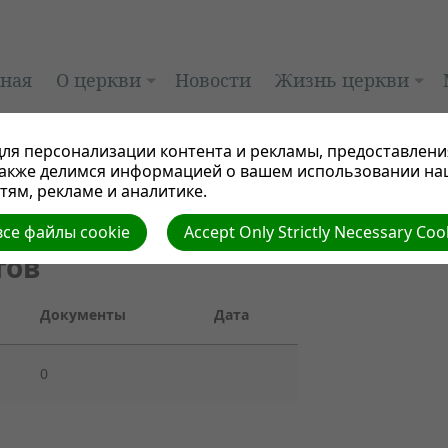
вная
О церкви
Новости
Жизнь церкви
ля персонализации контента и рекламы, предоставлени
также делимся информацией о вашем использовании на
ям, рекламе и аналитике.
се файлы cookie
Accept Only Strictly Necessary Coo
тов
Документы
Дата
0